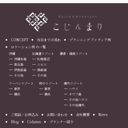
CONCEPT
当日までの流れ
プランニング アイディア例
ロケーション例 の一覧
沖縄
北海道リゾート
鎌倉・湘南リゾート
沖縄本島
札幌周辺
宮古島
ニセコ
伊良部島
洞爺湖
その他
その他
アーバンリゾート
和のリゾート
海外リゾート
東京
東京
ハワイ
横浜
横浜
オワフ島
その他ハワイ
その他海外
ご相談／お申込み
お問い合わせ
会社概要
News
Blog
Column
プランナー紹介