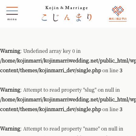
無料ご相談 予約
Warning
: Undefined array key 0 in
/home/kojinmarri/kojinmarriwedding.net/public_html/w
content/themes/kojinmarri_dev/single.php
on line
3
Warning
: Attempt to read property "slug" on null in
/home/kojinmarri/kojinmarriwedding.net/public_html/w
content/themes/kojinmarri_dev/single.php
on line
3
Warning
: Attempt to read property "name" on null in