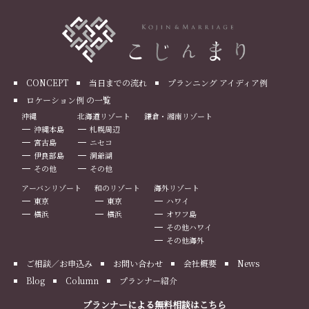
CONCEPT
当日までの流れ
プランニング アイディア例
ロケーション例 の一覧
沖縄
北海道リゾート
鎌倉・湘南リゾート
沖縄本島
札幌周辺
宮古島
ニセコ
伊良部島
洞爺湖
その他
その他
アーバンリゾート
和のリゾート
海外リゾート
東京
東京
ハワイ
横浜
横浜
オワフ島
その他ハワイ
その他海外
ご相談／お申込み
お問い合わせ
会社概要
News
Blog
Column
プランナー紹介
プランナーによる無料相談はこちら