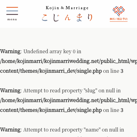
無料ご相談 予約
Warning
: Undefined array key 0 in
/home/kojinmarri/kojinmarriwedding.net/public_html/w
content/themes/kojinmarri_dev/single.php
on line
3
Warning
: Attempt to read property "slug" on null in
/home/kojinmarri/kojinmarriwedding.net/public_html/w
content/themes/kojinmarri_dev/single.php
on line
3
Warning
: Attempt to read property "name" on null in