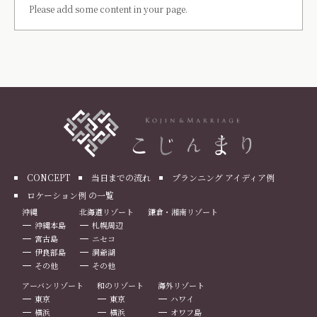
Please add some content in your page.
CONCEPT
当日までの流れ
プランニング アイディア例
ロケーション例 の一覧
沖縄
北海道リゾート
鎌倉・湘南リゾート
沖縄本島
札幌周辺
宮古島
ニセコ
伊良部島
洞爺湖
その他
その他
アーバンリゾート
和のリゾート
海外リゾート
東京
東京
ハワイ
横浜
横浜
オワフ島