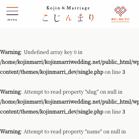
無料ご相談 予約
Warning
: Undefined array key 0 in
/home/kojinmarri/kojinmarriwedding.net/public_html/w
content/themes/kojinmarri_dev/single.php
on line
3
Warning
: Attempt to read property "slug" on null in
/home/kojinmarri/kojinmarriwedding.net/public_html/w
content/themes/kojinmarri_dev/single.php
on line
3
Warning
: Attempt to read property "name" on null in