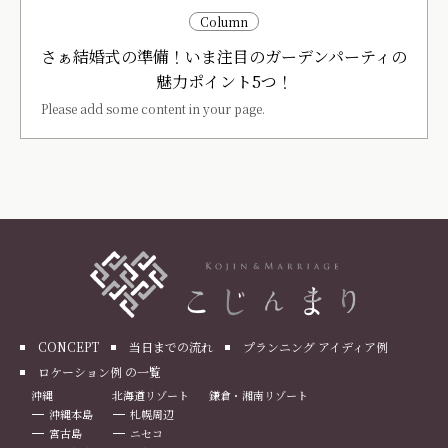
Column
さぁ結婚式の準備！いま注目のガーデンパーティの
魅力ポイント5つ！
Please add some content in your page.
CONCEPT
当日までの流れ
プランニング アイディア例
ロケーション例 の一覧
沖縄
北海道リゾート
鎌倉・湘南リゾート
沖縄本島
札幌周辺
宮古島
ニセコ