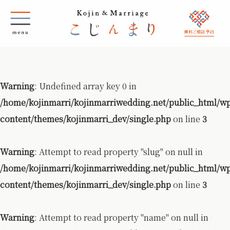
無料ご相談 予約
Warning
: Undefined array key 0 in
/home/kojinmarri/kojinmarriwedding.net/public_html/w
content/themes/kojinmarri_dev/single.php
on line
3
Warning
: Attempt to read property "slug" on null in
/home/kojinmarri/kojinmarriwedding.net/public_html/w
content/themes/kojinmarri_dev/single.php
on line
3
Warning
: Attempt to read property "name" on null in