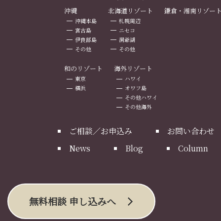
沖縄
北海道リゾート
鎌倉・湘南リゾー
沖縄本島
札幌周辺
宮古島
ニセコ
伊良部島
洞爺湖
その他
その他
和のリゾート
海外リゾート
東京
ハワイ
横浜
オワフ島
その他ハワイ
その他海外
ご相談／お申込み
お問い合わせ
News
Blog
Column
無料相談 申し込みへ