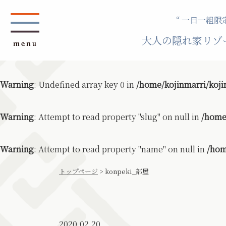
“ 一日一組限定
大人の隠れ家リゾ
Warning
: Undefined array key 0 in
/home/kojinmarri/koji
Warning
: Attempt to read property "slug" on null in
/home
Warning
: Attempt to read property "name" on null in
/hom
トップページ
>
konpeki_部屋
2020.02.20