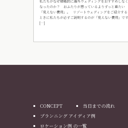
私たちがなぜ積極的に海外ウェディングをおすすめしな
なったのか？ おふたりが思っているよりずっと重たい
「見えない費用」。 リゾートウェディングをご紹介する
ときに私たちが必ずご説明するのが「見えない費用」で
[…]
CONCEPT
当日までの流れ
プランニング アイディア例
ロケーション例 の一覧