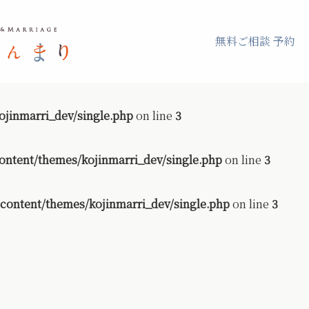
無料ご相談 予約
jinmarri_dev/single.php
on line
3
ontent/themes/kojinmarri_dev/single.php
on line
3
content/themes/kojinmarri_dev/single.php
on line
3