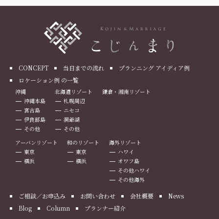
CONCEPT
当日までの流れ
プランニング アイディア例
ロケーション例 の一覧
沖縄
北海道リゾート
鎌倉・湘南リゾート
沖縄本島
札幌周辺
宮古島
ニセコ
伊良部島
洞爺湖
その他
その他
アーバンリゾート
和のリゾート
海外リゾート
東京
東京
ハワイ
横浜
横浜
オワフ島
その他ハワイ
その他海外
ご相談／お申込み
お問い合わせ
会社概要
News
Blog
Column
プランナー紹介