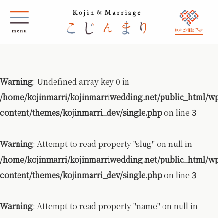
無料ご相談 予約
Warning
: Undefined array key 0 in
/home/kojinmarri/kojinmarriwedding.net/public_html/w
content/themes/kojinmarri_dev/single.php
on line
3
Warning
: Attempt to read property "slug" on null in
/home/kojinmarri/kojinmarriwedding.net/public_html/w
content/themes/kojinmarri_dev/single.php
on line
3
Warning
: Attempt to read property "name" on null in