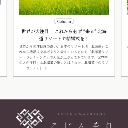
ー
Column
世界が大注目！ これから必ず “来る” 北海
く
道リゾートで結婚式を！
世界からの注目度の高い、日本のリゾート地「北海道」こ
れから結婚式を挙げようと考えている方にも「北海道リゾ
す
ートウェディング」の人気が上がってきています。世界中
の人が注目する北海道の魅力とは？また、北海道でのリゾ
ートウェディ […]