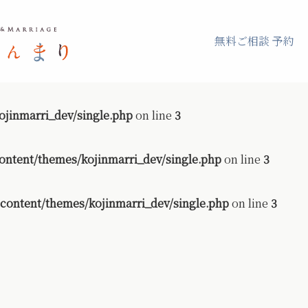
無料ご相談 予約
jinmarri_dev/single.php
on line
3
ontent/themes/kojinmarri_dev/single.php
on line
3
content/themes/kojinmarri_dev/single.php
on line
3