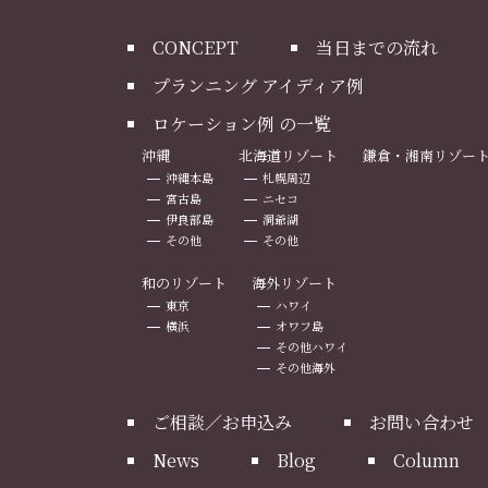
CONCEPT
当日までの流れ
プランニング アイディア例
ロケーション例 の一覧
沖縄
北海道リゾート
鎌倉・湘南リゾー
沖縄本島
札幌周辺
宮古島
ニセコ
伊良部島
洞爺湖
その他
その他
和のリゾート
海外リゾート
東京
ハワイ
横浜
オワフ島
その他ハワイ
その他海外
ご相談／お申込み
お問い合わせ
News
Blog
Column