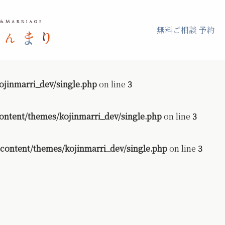
無料ご相談 予約
jinmarri_dev/single.php
on line
3
ontent/themes/kojinmarri_dev/single.php
on line
3
content/themes/kojinmarri_dev/single.php
on line
3