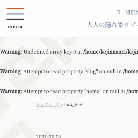
“ 一日一組限定
大人の隠れ家リゾ
Warning
: Undefined array key 0 in
/home/kojinmarri/koji
Warning
: Attempt to read property "slug" on null in
/home
Warning
: Attempt to read property "name" on null in
/hom
トップページ
>
loc4_bed
2021.05.06