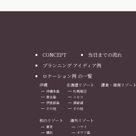
CONCEPT
当日までの流れ
プランニング アイディア例
ロケーション例 の一覧
沖縄
北海道リゾート
鎌倉・湘南リゾー
沖縄本島
札幌周辺
宮古島
ニセコ
伊良部島
洞爺湖
その他
その他
和のリゾート
海外リゾート
東京
ハワイ
横浜
オワフ島