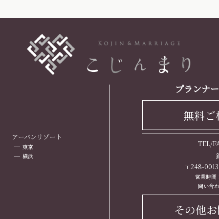
プランナー
無料ご
ト
アーバンリゾート
TEL/
東京
横浜
〒248-00
営業時間： 
問い合わ
その他お