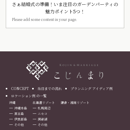
さぁ結婚式の準備！いま注目のガーデンパーティの
魅力ポイント5つ！
Please add some content in your page.
CONCEPT
当日までの流れ
プランニング アイディア例
ロケーション例 の一覧
沖縄
北海道リゾート
鎌倉・湘南リゾート
沖縄本島
札幌周辺
宮古島
ニセコ
伊良部島
洞爺湖
その他
その他