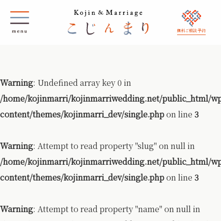
無料ご相談 予約
Warning
: Undefined array key 0 in
/home/kojinmarri/kojinmarriwedding.net/public_html/w
content/themes/kojinmarri_dev/single.php
on line
3
Warning
: Attempt to read property "slug" on null in
/home/kojinmarri/kojinmarriwedding.net/public_html/w
content/themes/kojinmarri_dev/single.php
on line
3
Warning
: Attempt to read property "name" on null in