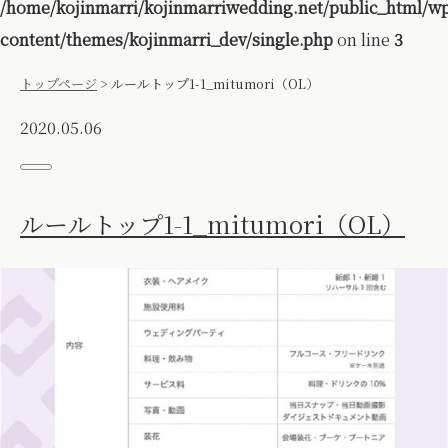
/home/kojinmarri/kojinmarriwedding.net/public_html/w
content/themes/kojinmarri_dev/single.php
on line
3
トップページ
>
ルールトップ1-1_mitumori（OL）
2020.05.06
ルールトップ1-1_mitumori（OL）