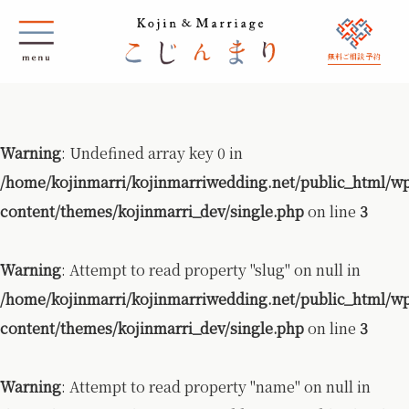
無料ご相談 予約
Warning
: Undefined array key 0 in
/home/kojinmarri/kojinmarriwedding.net/public_html/w
content/themes/kojinmarri_dev/single.php
on line
3
Warning
: Attempt to read property "slug" on null in
/home/kojinmarri/kojinmarriwedding.net/public_html/w
content/themes/kojinmarri_dev/single.php
on line
3
Warning
: Attempt to read property "name" on null in