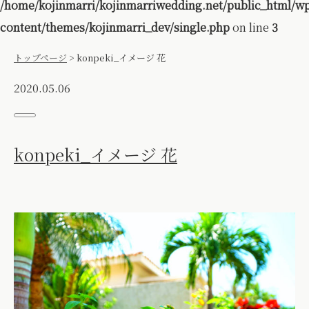
/home/kojinmarri/kojinmarriwedding.net/public_html/w
content/themes/kojinmarri_dev/single.php
on line
3
トップページ
>
konpeki_イメージ 花
2020.05.06
konpeki_イメージ 花