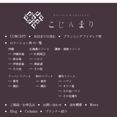
CONCEPT
当日までの流れ
プランニング アイディア例
ロケーション例 の一覧
沖縄
北海道リゾート
鎌倉・湘南リゾート
沖縄本島
札幌周辺
宮古島
ニセコ
伊良部島
洞爺湖
その他
その他
アーバンリゾート
和のリゾート
海外リゾート
東京
東京
ハワイ
横浜
横浜
オワフ島
その他ハワイ
その他海外
ご相談／お申込み
お問い合わせ
会社概要
News
Blog
Column
プランナー紹介